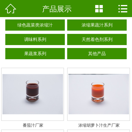

产品展示


网站首页

公司简介
绿色蔬菜类浓缩汁
浓缩果蔬汁系列
产品展示
调味料系列
天然着色剂系列
新闻动态
果蔬浆系列
其他产品
公司基地
行业资讯
工艺介绍
荣誉资质
番茄汁厂家
浓缩胡萝卜汁生产厂家
联系我们