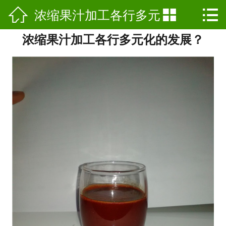

浓缩果汁加工各行多元


网站首页

浓缩果汁加工各行多元化的发展？
公司简介
化的发展？
产品展示
新闻动态
公司基地
行业资讯
工艺介绍
荣誉资质
联系我们