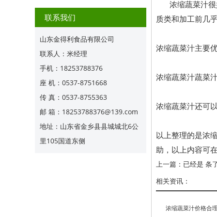
浓缩蔬菜汁很
联系我们
质类和加工前几
山东金得利食品有限公司
浓缩蔬菜汁主要
联系人：米经理
手机：18253788376
浓缩蔬菜汁蔬菜
座 机：0537-8751668
传 真：0537-8755363
浓缩蔬菜汁还可
邮 箱：18253788376@139.com
地址：山东省金乡县县城城北6公
以上整理的是浓
里105国道东侧
助，以上内容可
上一篇：已经是 条
相关资讯：
浓缩蔬菜汁价格合理吗