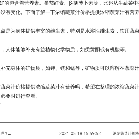
好的包含着营养素。番茄红素、β-胡萝卜素等，比起从生蔬菜
乎没有变化。下面了解一下浓缩蔬菜汁价格提供浓缩蔬菜汁有营
优点是为身体提供丰富的维生素，特别是水溶性维生素，饮用蔬
汁，人体能够补充有益植物化学物质，如类黄酮或有机酸等。
以补充身体的矿物质，如钾、镁和锰等，矿物质可以溶解在蔬菜
缩蔬菜汁价格提供浓缩蔬菜汁有营养吗，希望在整理的浓缩蔬菜
在必要时进行查看。
了
2021-05-18 15:59:52
？...
浓缩蔬菜汁价格是