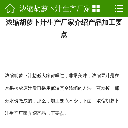

浓缩胡萝卜汁生产厂家


网站首页

浓缩胡萝卜汁生产厂家介绍产品加工要
公司简介
介绍产品加工要点
点
产品展示
新闻动态
公司基地
浓缩胡萝卜汁想必大家都喝过，非常美味，浓缩果汁是在
行业资讯
水果榨成原汁后再采用低温真空浓缩的方法，蒸发掉一部
工艺介绍
分水份做成的，那么，加工要点不少，下面，浓缩胡萝卜
荣誉资质
汁生产厂家介绍产品加工要点。
联系我们