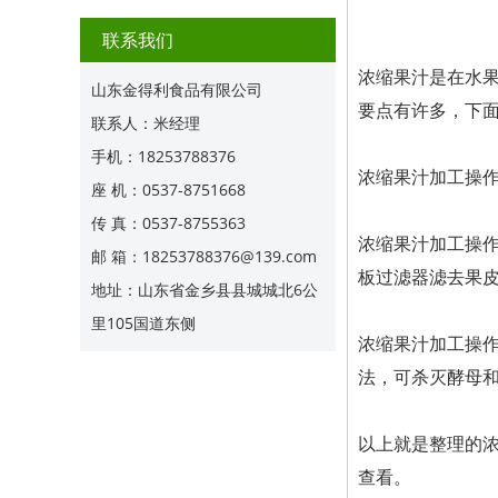
联系我们
浓缩果汁是在水
山东金得利食品有限公司
要点有许多，下
联系人：米经理
手机：18253788376
浓缩果汁加工操
座 机：0537-8751668
传 真：0537-8755363
浓缩果汁加工操作
邮 箱：18253788376@139.com
板过滤器滤去果
地址：山东省金乡县县城城北6公
里105国道东侧
浓缩果汁加工操作
法，可杀灭酵母和
以上就是整理的
查看。